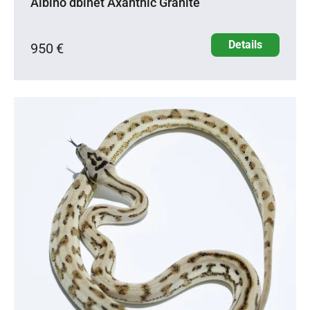
Albino dblhet Axanthic Granite
Details
950 €