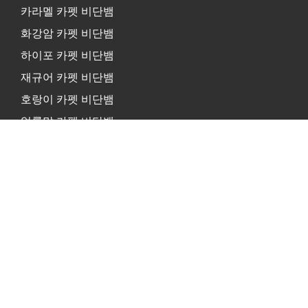
카라멜 카펫 비단뱀
화강암 카펫 비단뱀
하이포 카펫 비단뱀
재규어 카펫 비단뱀
호랑이 카펫 비단뱀
얼룩말 카펫 비단뱀
카펫 파이썬 관리
신화
구매
유지
먹이기
번식